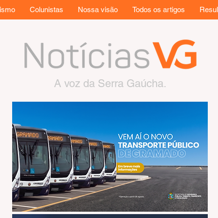
rismo
Colunistas
Nossa visão
Todos os artigos
Resul
A voz da Serra Gaúcha.