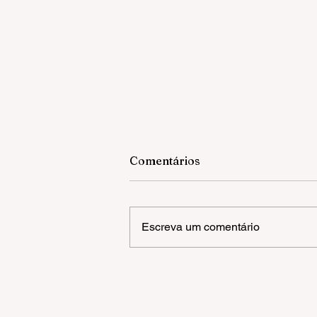
Comentários
Escreva um comentário
Gramado inicia Campanha 
Multivacinação para crianç
e adolescentes com até 15