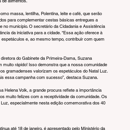
 de alimentos.
o massa, lentilha, Polentina, leite e café, que serão 
izados para complementar cestas básicas entregues a 
de no município. O secretário da Cidadania e Assistência 
ância da iniciativa para a cidade. “Essa ação oferece à 
s espetáculos e, ao mesmo tempo, contribuir com quem 
la diretora do Gabinete da Primeira-Dama, Suzana 
m muito rápido! Isso demonstra que a nossa comunidade 
 os gramadenses valorizam os espetáculos do Natal Luz. 
mais essa campanha com sucesso”, destaca Suzana.
a Helena Volk, a grande procura reflete a importância 
os muito felizes com a receptividade da comunidade. Os 
Luz, especialmente nesta edição comemorativa dos 40 
nua até 18 de janeiro, é apresentado pelo Ministério da 