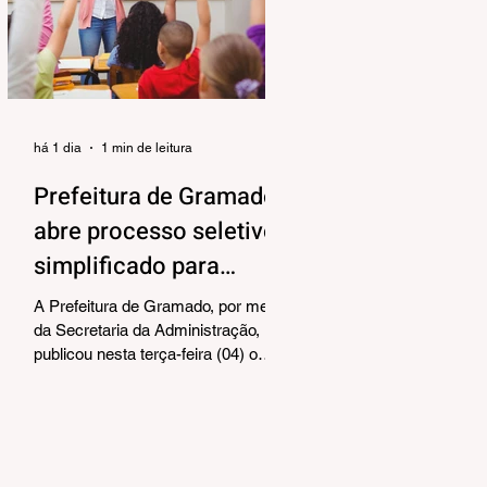
alinhar responsabilidades e
organizar as próximas etapas de
preparação do evento. Também
foram debatidos aspectos
relacionados à organização das
equipes de vol
há 1 dia
1 min de leitura
Prefeitura de Gramado
abre processo seletivo
simplificado para
contratação temporária
A Prefeitura de Gramado, por meio
de professores
da Secretaria da Administração,
publicou nesta terça-feira (04) o
edital para realização de Processo
Seletivo Simplificado visando à
contratação temporária de
professores. As oportunidades
contemplam os cargos de