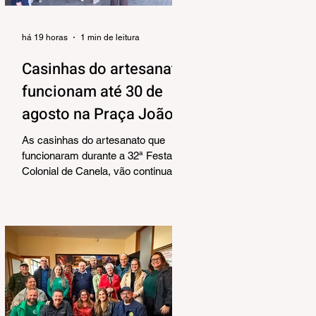
há 19 horas
1 min de leitura
Casinhas do artesanato
funcionam até 30 de
agosto na Praça João
Corrêa
As casinhas do artesanato que
funcionaram durante a 32ª Festa
Colonial de Canela, vão continuar
abertas na Praça João Corrêa até o
dia 30 de agosto. De acordo com o
Departamento de Cultura, da
Secretaria Municipal de Turismo e
Cultura, a pedido dos próprios
artesãos, a estrutura seguirá
montada para aproveitar a
movimentação da cidade durante a
Temporada de Inverno, que também