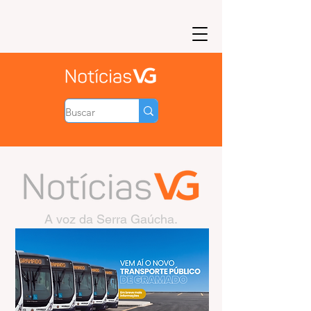
A voz da Serra Gaúcha.