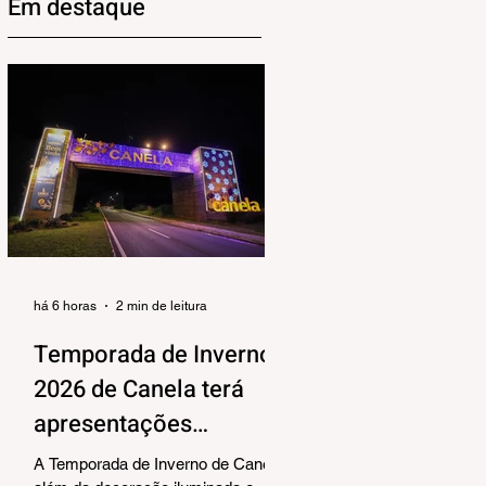
Em destaque
há 6 horas
2 min de leitura
Temporada de Inverno
2026 de Canela terá
apresentações
musicais na Praça João
A Temporada de Inverno de Canela,