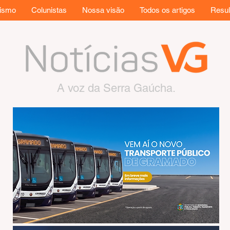
rismo
Colunistas
Nossa visão
Todos os artigos
Resul
A voz da Serra Gaúcha.