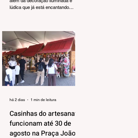
Corrêa
além da decoração iluminada e
lúdica que já está encantando
moradores e visitantes, também
terá uma programação musical,
pensada pela Secretaria Municipal
de Turismo e Cultura para agradar
aos mais variados públicos e trazer
uma atmosfera mais intimista para
a Praça João Corrêa, onde as
apresentações vão acontecer, tendo
o Centro de Atenção ao Turista e a
Feira de Artesanato como pano de
fundo. Os shows estão
programados para o período da tar
há 2 dias
1 min de leitura
Casinhas do artesanato
funcionam até 30 de
agosto na Praça João