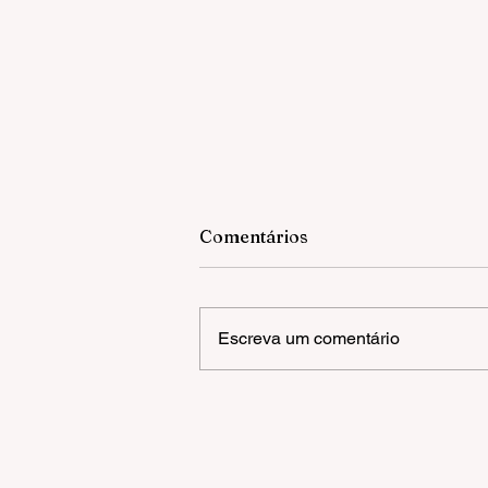
Comentários
Escreva um comentário
Gramado inicia Campanha 
Multivacinação para crianç
e adolescentes com até 15