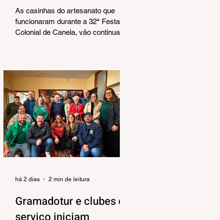
Corrêa
As casinhas do artesanato que
funcionaram durante a 32ª Festa
Colonial de Canela, vão continuar
abertas na Praça João Corrêa até o
dia 30 de agosto. De acordo com o
Departamento de Cultura, da
Secretaria Municipal de Turismo e
Cultura, a pedido dos próprios
artesãos, a estrutura seguirá
montada para aproveitar a
movimentação da cidade durante a
Temporada de Inverno, que também
contará com programação musical
no local. O funcionamento da
estrutura seguirá das 10h às 18h,
de qu
há 2 dias
2 min de leitura
Gramadotur e clubes de
serviço iniciam