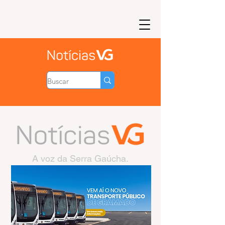
A voz da Serra Gaúcha.