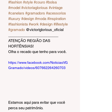
#fashion
#style
#couro
#bolsa
#model
#victoriaglorious
#vintage
#canelars
#gramadors
#acessorios
#luxury
#design
#moda
#inspiration
#fashionista
#work
#design
#lifestyle
#gramado
 @victoriglorious_oficial 
_________________________
ATENÇÃO REGIÃO DAS 
HORTÊNSIAS!
Olha o recado que tenho para você.
https://www.facebook.com/NoticiasVG
Gramado/videos/607662264260703
Estamos aqui para evitar que você 
perca seu patrimônio.