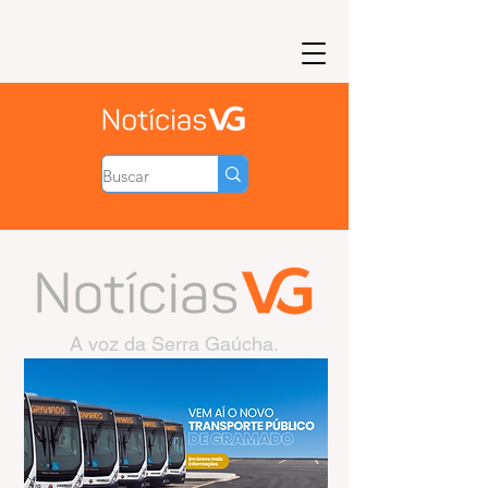
A voz da Serra Gaúcha.