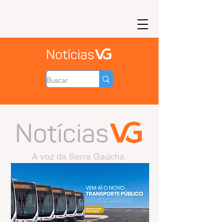
A voz da Serra Gaúcha.