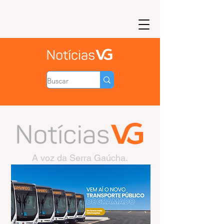
A voz da Serra Gaúcha.