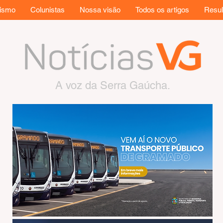
rismo
Colunistas
Nossa visão
Todos os artigos
Resul
A voz da Serra Gaúcha.