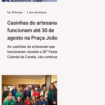
há 18 horas
1 min de leitura
Casinhas do artesanato
funcionam até 30 de
agosto na Praça João
Corrêa
As casinhas do artesanato que
funcionaram durante a 32ª Festa
Colonial de Canela, vão continuar
abertas na Praça João Corrêa até o
dia 30 de agosto. De acordo com o
Departamento de Cultura, da
Secretaria Municipal de Turismo e
Cultura, a pedido dos próprios
artesãos, a estrutura seguirá
montada para aproveitar a
movimentação da cidade durante a
Temporada de Inverno, que também