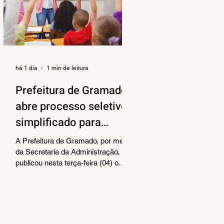
alinhar responsabilidades e
organizar as próximas etapas de
preparação do evento. Também
foram debatidos aspectos
relacionados à organização das
equipes de vol
há 1 dia
1 min de leitura
Prefeitura de Gramado
abre processo seletivo
simplificado para
contratação temporária
A Prefeitura de Gramado, por meio
de professores
da Secretaria da Administração,
publicou nesta terça-feira (04) o
edital para realização de Processo
Seletivo Simplificado visando à
contratação temporária de
professores. As oportunidades
contemplam os cargos de