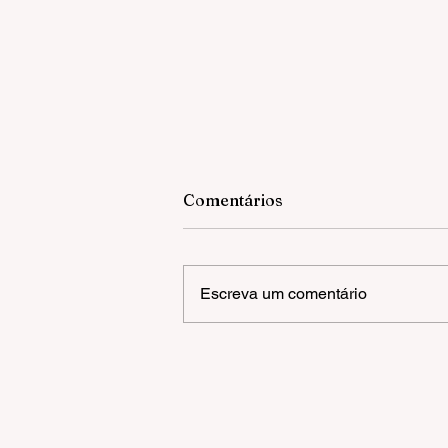
Comentários
Escreva um comentário
Gramado inicia Campanha 
Multivacinação para crianç
e adolescentes com até 15
anos