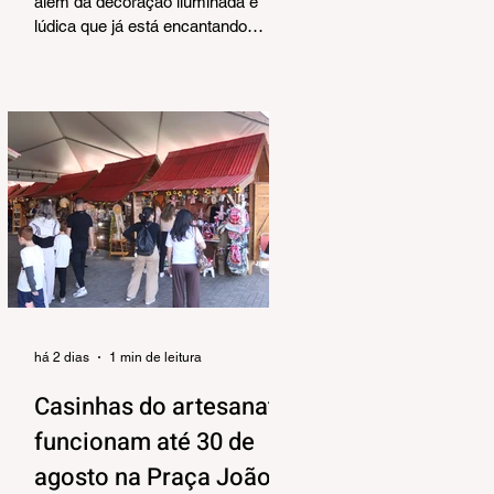
Corrêa
além da decoração iluminada e
lúdica que já está encantando
moradores e visitantes, também
terá uma programação musical,
pensada pela Secretaria Municipal
de Turismo e Cultura para agradar
aos mais variados públicos e trazer
uma atmosfera mais intimista para
a Praça João Corrêa, onde as
apresentações vão acontecer, tendo
o Centro de Atenção ao Turista e a
Feira de Artesanato como pano de
fundo. Os shows estão
programados para o período da tar
há 2 dias
1 min de leitura
Casinhas do artesanato
funcionam até 30 de
agosto na Praça João