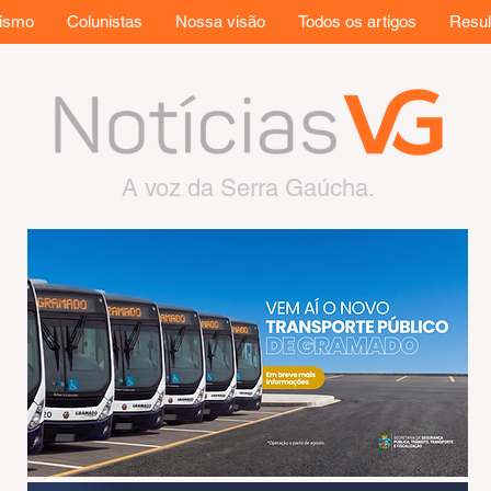
rismo
Colunistas
Nossa visão
Todos os artigos
Resul
A voz da Serra Gaúcha.