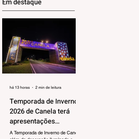
Em destaque
há 13 horas
2 min de leitura
Temporada de Inverno
2026 de Canela terá
apresentações
musicais na Praça João
A Temporada de Inverno de Canela,