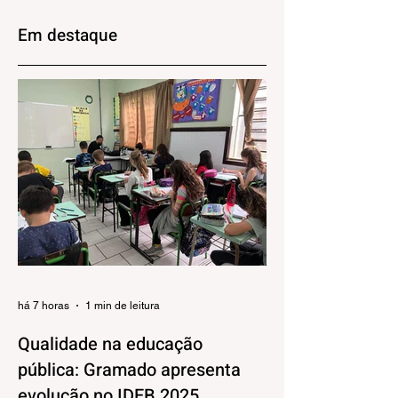
de agosto na Praça
débitos de
João Corrêa
contribuintes de
Em destaque
Canela até o iníci
de agosto
há 7 horas
1 min de leitura
Qualidade na educação
pública: Gramado apresenta
evolução no IDEB 2025