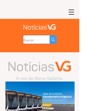
A voz da Serra Gaúcha.