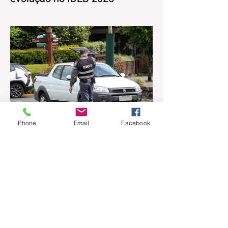
Os resultados do Índice de
Desenvolvimento da Educação Básica
(IDEB) 2025, divulgados nesta quarta-feira
(06) pelo Ministério da Educação, reforçam
o compromisso de Gramado com a
qualidade do ensino público. Os dados
mostram que as escolas da rede
municipal superaram tanto as metas
projetadas quanto as médias nacionais em
todas as etapas avaliadas. Nos Anos
Phone
Email
Facebook
Iniciais (1º ao 5º ano), o município
ultrapassou a meta nacional de 6,0 e ficou
acima da média brasileira (6,0), alcança
há 7 horas
1 min de leitura
Prefeitura de Gramado abre
processo seletivo simplificado
para orientadores de trânsito
A Prefeitura Municipal de Gramado