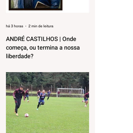
há 3 horas
2 min de leitura
ANDRÉ CASTILHOS | Onde
começa, ou termina a nossa
liberdade?
Direitos, Deveres. Gostos e Cores. A
máxima de que “a nossa liberdade termina
onde começa a do outro” é velha
conhecida de todos. No entanto, parece
que ela virou apenas uma frase de efeito,
esquecida na pressa do dia a dia.
Precisamos, urgentemente, resgatar esse
conceito para nossas reflexões e
ensinamentos diários. Afinal, viver em
sociedade exige muito mais do que
apenas compartilhar o mesmo espaço.