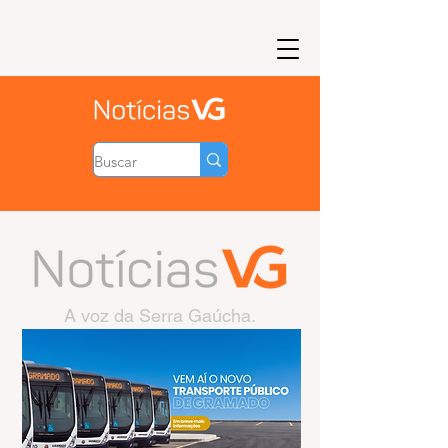
A voz da Serra Gaúcha.