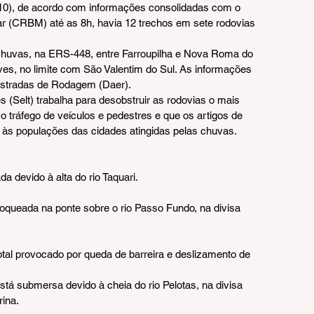
10), de acordo com informações consolidadas com o 
r (CRBM) até as 8h, havia 12 trechos em sete rodovias 
chuvas, na ERS-448, entre Farroupilha e Nova Roma do 
s, no limite com São Valentim do Sul. As informações 
stradas de Rodagem (Daer).
s (Selt) trabalha para desobstruir as rodovias o mais 
 o tráfego de veículos e pedestres e que os artigos de 
às populações das cidades atingidas pelas chuvas.
a devido à alta do rio Taquari.
oqueada na ponte sobre o rio Passo Fundo, na divisa 
otal provocado por queda de barreira e deslizamento de 
á submersa devido à cheia do rio Pelotas, na divisa 
rina.