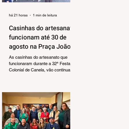
há 21 horas
1 min de leitura
Casinhas do artesanato
funcionam até 30 de
agosto na Praça João
Corrêa
As casinhas do artesanato que
funcionaram durante a 32ª Festa
Colonial de Canela, vão continuar
abertas na Praça João Corrêa até o
dia 30 de agosto. De acordo com o
Departamento de Cultura, da
Secretaria Municipal de Turismo e
Cultura, a pedido dos próprios
artesãos, a estrutura seguirá
montada para aproveitar a
movimentação da cidade durante a
Temporada de Inverno, que também