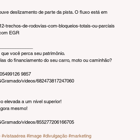
uve deslizamento de parte da pista. O fluxo está em 
m-12-trechos-de-rodovias-com-bloqueios-totais-ou-parciais
Ascom EGR
_____________  
que você perca seu patrimônio.
las do financiamento do seu carro, moto ou caminhão? 
05499126 9857
VGGramado/videos/682473817247060
o elevada a um nível superior!
 agora mesmo!
VGGramado/videos/855277206166705 
e
#vistaaérea
#image
#divulgação
#marketing