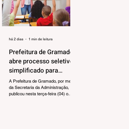
alinhar responsabilidades e
organizar as próximas etapas de
preparação do evento. Também
foram debatidos aspectos
relacionados à organização das
equipes de vol
há 2 dias
1 min de leitura
Prefeitura de Gramado
abre processo seletivo
simplificado para
contratação temporária
A Prefeitura de Gramado, por meio
de professores
da Secretaria da Administração,
publicou nesta terça-feira (04) o
edital para realização de Processo
Seletivo Simplificado visando à
contratação temporária de
professores. As oportunidades
contemplam os cargos de