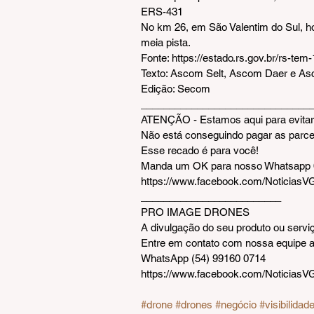
ERS-431
No km 26, em São Valentim do Sul, ho
meia pista.
Fonte: https://estado.rs.gov.br/rs-te
Texto: Ascom Selt, Ascom Daer e 
Edição: Secom
_______________________________
ATENÇÃO - Estamos aqui para evitar 
Não está conseguindo pagar as parce
Esse recado é para você!
Manda um OK para nosso Whatsapp 
https://www.facebook.com/Noticias
_________________________  
PRO IMAGE DRONES
A divulgação do seu produto ou serviç
Entre em contato com nossa equipe
WhatsApp (54) 99160 0714
https://www.facebook.com/Noticias
#drone
#drones
#negócio
#visibilidad