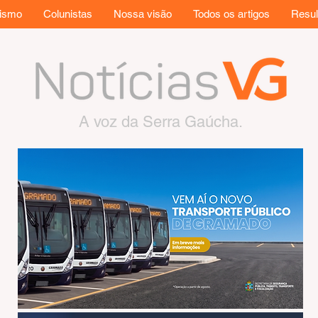
rismo
Colunistas
Nossa visão
Todos os artigos
Resul
A voz da Serra Gaúcha.