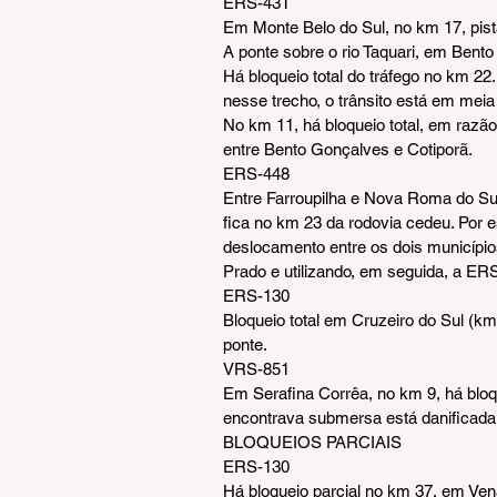
ERS-431
Em Monte Belo do Sul, no km 17, pis
A ponte sobre o rio Taquari, em Bento
Há bloqueio total do tráfego no km 22. 
nesse trecho, o trânsito está em meia 
No km 11, há bloqueio total, em razão
entre Bento Gonçalves e Cotiporã.
ERS-448
Entre Farroupilha e Nova Roma do Sul
fica no km 23 da rodovia cedeu. Por es
deslocamento entre os dois município
Prado e utilizando, em seguida, a ER
ERS-130
Bloqueio total em Cruzeiro do Sul (k
ponte.
VRS-851
Em Serafina Corrêa, no km 9, há bloque
encontrava submersa está danificada
BLOQUEIOS PARCIAIS
ERS-130
Há bloqueio parcial no km 37, em Ven