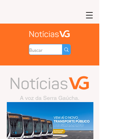
A voz da Serra Gaúcha.