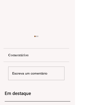
Comentários
EXPOSIÇÃO |
ANGELA OLIVEIR
Escreva um comentário
RAÍZES QUE
| Havia ali uma ca
PROSPERAM
triste
Em destaque