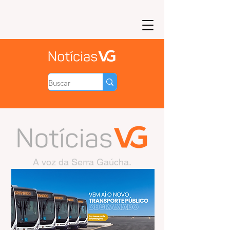
A voz da Serra Gaúcha.