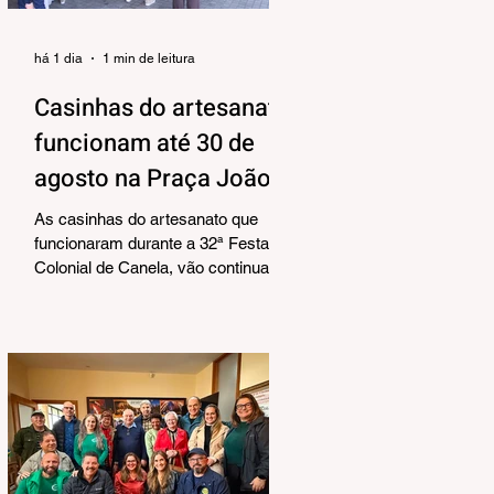
há 1 dia
1 min de leitura
Casinhas do artesanato
funcionam até 30 de
agosto na Praça João
Corrêa
As casinhas do artesanato que
funcionaram durante a 32ª Festa
Colonial de Canela, vão continuar
abertas na Praça João Corrêa até o
dia 30 de agosto. De acordo com o
Departamento de Cultura, da
Secretaria Municipal de Turismo e
Cultura, a pedido dos próprios
artesãos, a estrutura seguirá
montada para aproveitar a
movimentação da cidade durante a
Temporada de Inverno, que também