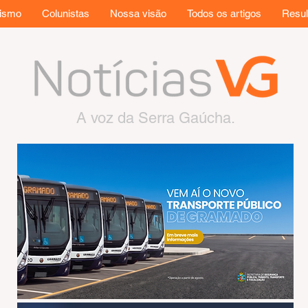
rismo
Colunistas
Nossa visão
Todos os artigos
Resul
A voz da Serra Gaúcha.