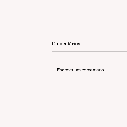
Comentários
Escreva um comentário
Câmara inicia análise de 17
matérias na sessão desta
segunda-feira