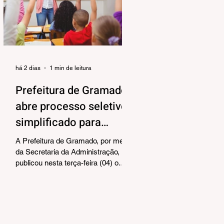
alinhar responsabilidades e
organizar as próximas etapas de
preparação do evento. Também
foram debatidos aspectos
relacionados à organização das
equipes de vol
há 2 dias
1 min de leitura
Prefeitura de Gramado
abre processo seletivo
simplificado para
contratação temporária
A Prefeitura de Gramado, por meio
de professores
da Secretaria da Administração,
publicou nesta terça-feira (04) o
edital para realização de Processo
Seletivo Simplificado visando à
contratação temporária de
professores. As oportunidades
contemplam os cargos de