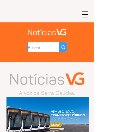
A voz da Serra Gaúcha.