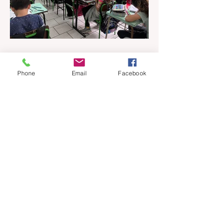
há 6 horas
1 min de leitura
Phone
Email
Facebook
Qualidade na educação
pública: Gramado apresenta
evolução no IDEB 2025
Os resultados do Índice de
Desenvolvimento da Educação Básica
(IDEB) 2025, divulgados nesta quarta-feira
(06) pelo Ministério da Educação, reforçam
o compromisso de Gramado com a
qualidade do ensino público. Os dados
mostram que as escolas da rede
municipal superaram tanto as metas
projetadas quanto as médias nacionais em