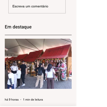
Confira os projetos
Câmara de
Escreva um comentário
aprovados na
Gramado recebe
Câmara Municipal
exposição “No
de Gramado
Fundo do Baú”, de
Juliana Faber
Em destaque
há 9 horas
1 min de leitura