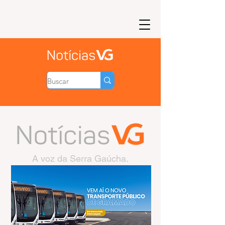
A voz da Serra Gaúcha.