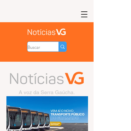
A voz da Serra Gaúcha.