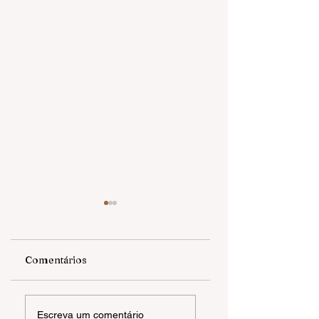
Comentários
Confira os projetos
Câmara de
Escreva um comentário
aprovados na
Gramado recebe