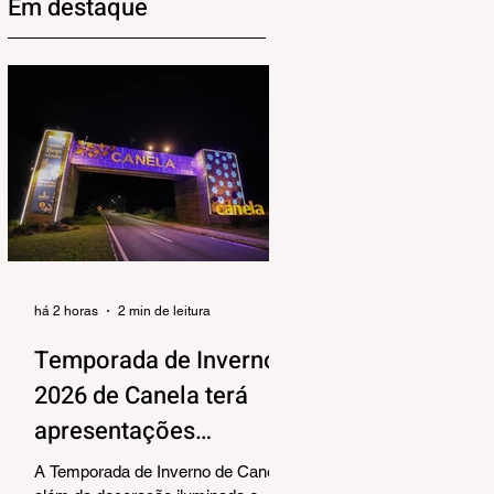
Em destaque
há 2 horas
2 min de leitura
Temporada de Inverno
2026 de Canela terá
apresentações
musicais na Praça João
A Temporada de Inverno de Canela,