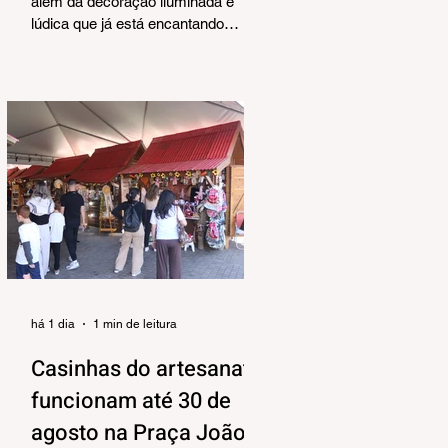
Corrêa
além da decoração iluminada e
lúdica que já está encantando
moradores e visitantes, também
terá uma programação musical,
pensada pela Secretaria Municipal
de Turismo e Cultura para agradar
aos mais variados públicos e trazer
uma atmosfera mais intimista para
a Praça João Corrêa, onde as
apresentações vão acontecer, tendo
o Centro de Atenção ao Turista e a
Feira de Artesanato como pano de
fundo. Os shows estão
programados para o período da tar
há 1 dia
1 min de leitura
Casinhas do artesanato
funcionam até 30 de
agosto na Praça João