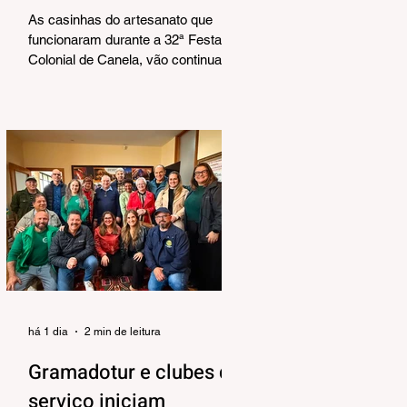
Corrêa
As casinhas do artesanato que
funcionaram durante a 32ª Festa
Colonial de Canela, vão continuar
abertas na Praça João Corrêa até o
dia 30 de agosto. De acordo com o
Departamento de Cultura, da
Secretaria Municipal de Turismo e
Cultura, a pedido dos próprios
artesãos, a estrutura seguirá
montada para aproveitar a
movimentação da cidade durante a
Temporada de Inverno, que também
contará com programação musical
no local. O funcionamento da
estrutura seguirá das 10h às 18h,
de qu
há 1 dia
2 min de leitura
Gramadotur e clubes de
serviço iniciam