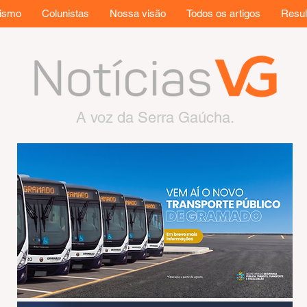
rismo
Colunistas
Nossa visão
Todos os artigos
Resul
A voz da Serra Gaúcha.