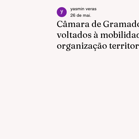
yasmin veras
26 de mai.
Câmara de Gramado i
voltados à mobilida
organização territor