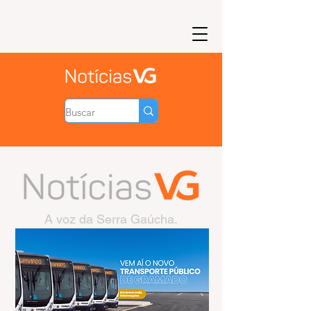
A voz da Serra Gaúcha.