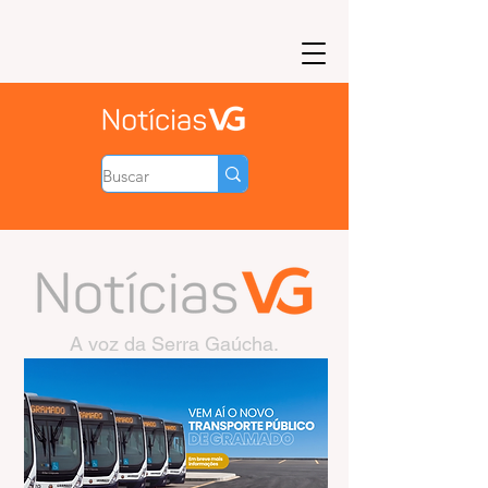
A voz da Serra Gaúcha.