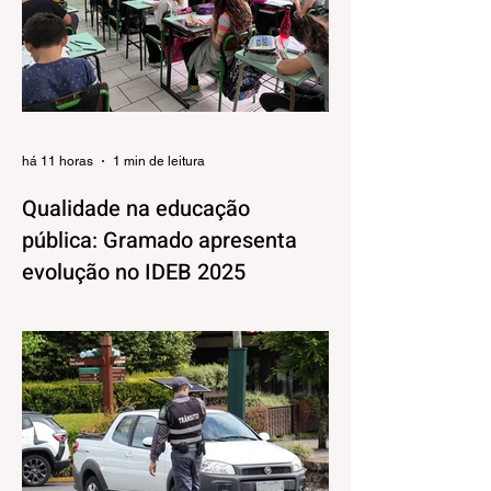
há 11 horas
1 min de leitura
Qualidade na educação
pública: Gramado apresenta
evolução no IDEB 2025
Os resultados do Índice de
Desenvolvimento da Educação Básica
(IDEB) 2025, divulgados nesta quarta-feira
(06) pelo Ministério da Educação, reforçam
o compromisso de Gramado com a
qualidade do ensino público. Os dados
mostram que as escolas da rede
municipal superaram tanto as metas