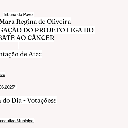
Tribuna do Povo 
ara Regina de Oliveira
GAÇÃO DO PROJETO LIGA DO 
ATE AO CÂNCER
otação de Ata::
ivo
.06.2025"
.
do Dia - Votações::
Executivo Municipal