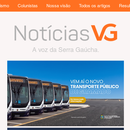
rismo
Colunistas
Nossa visão
Todos os artigos
Resul
A voz da Serra Gaúcha.