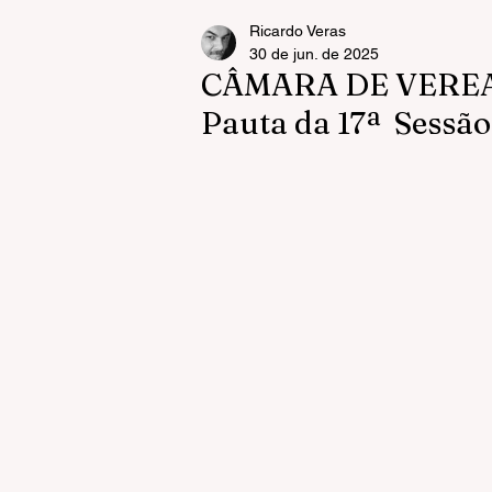
Ricardo Veras
30 de jun. de 2025
CÂMARA DE VERE
Pauta da 17ª Sessã