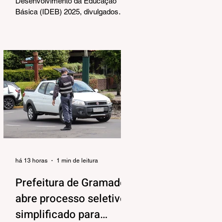
Desenvolvimento da Educação
Básica (IDEB) 2025, divulgados
nesta quarta-feira (06) pelo
Ministério da Educação, reforçam o
compromisso de Gramado com a
qualidade do ensino público. Os
dados mostram que as escolas da
rede municipal superaram tanto as
metas projetadas quanto as médias
nacionais em todas as etapas
avaliadas. Nos Anos Iniciais (1º ao
5º ano), o município ultrapassou a
meta nacional de 6,0 e ficou acima
da média brasileira (6,0), alcança
há 13 horas
1 min de leitura
Prefeitura de Gramado
abre processo seletivo
simplificado para