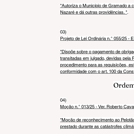
"Autoriza o Município de Gramado a c
Nazaré e dá outras providências. "
.
03)
Projeto de Lei Ordinária n.° 055/25 - 
"Dispõe sobre o pagamento de obrigaç
transitadas em julgado, devidas pela F
procedimento para as requisições, e
conformidade com o art. 100 da Consti
Ordem 
04)
Moção n.° 013/25 - Ver. Roberto Caval
"Moção de reconhecimento ao Pelotão
prestado durante as catástrofes clim