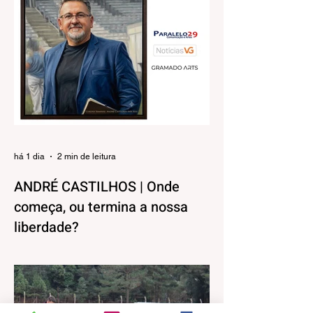
há 1 dia
2 min de leitura
ANDRÉ CASTILHOS | Onde
começa, ou termina a nossa
liberdade?
Direitos, Deveres. Gostos e Cores. A
máxima de que “a nossa liberdade termina
onde começa a do outro” é velha
conhecida de todos. No entanto, parece