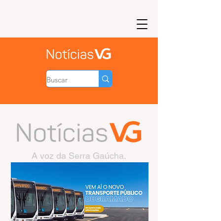
A voz da Serra Gaúcha.