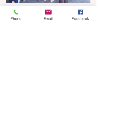
Feira de Artesanato como pano de fundo.
Os shows estão programados para o
período da tar
há 1 dia
1 min de leitura
Phone
Email
Facebook
Casinhas do artesanato
funcionam até 30 de agosto na
Praça João Corrêa
As casinhas do artesanato que
funcionaram durante a 32ª Festa Colonial
de Canela, vão continuar abertas na Praça
João Corrêa até o dia 30 de agosto. De
acordo com o Departamento de Cultura,
da Secretaria Municipal de Turismo e
Cultura, a pedido dos próprios artesãos, a
estrutura seguirá montada para aproveitar
a movimentação da cidade durante a
Temporada de Inverno, que também
contará com programação musical no
local. O funcionamento da estrutura