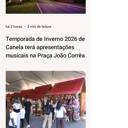
há 2 horas
2 min de leitura
Temporada de Inverno 2026 de
Canela terá apresentações
musicais na Praça João Corrêa
A Temporada de Inverno de Canela, além
da decoração iluminada e lúdica que já
está encantando moradores e visitantes,
também terá uma programação musical,
pensada pela Secretaria Municipal de
Turismo e Cultura para agradar aos mais
variados públicos e trazer uma atmosfera
mais intimista para a Praça João Corrêa,
onde as apresentações vão acontecer,
tendo o Centro de Atenção ao Turista e a