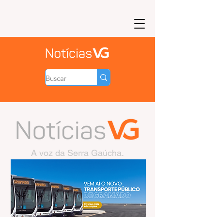
A voz da Serra Gaúcha.