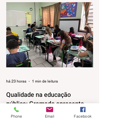
há 23 horas
1 min de leitura
Qualidade na educação
pública: Gramado apresenta
evolução no IDEB 2025
Phone
Email
Facebook
Os resultados do Índice de
Desenvolvimento da Educação Básica
(IDEB) 2025, divulgados nesta quarta-feira