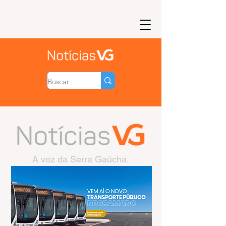
A voz da Serra Gaúcha.