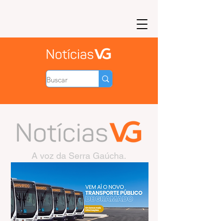
A voz da Serra Gaúcha.