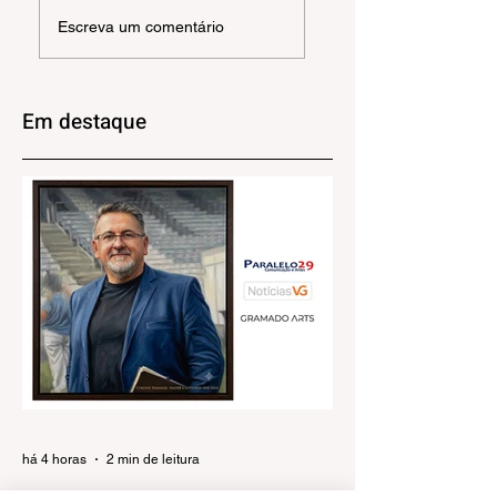
Confira os projetos
Câmara de
Escreva um comentário
aprovados na
Gramado recebe
Câmara Municipal
exposição “No
de Gramado
Fundo do Baú”, de
Juliana Faber
Em destaque
há 4 horas
2 min de leitura