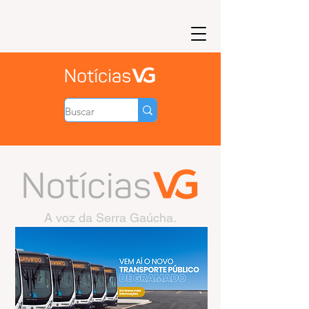
A voz da Serra Gaúcha.