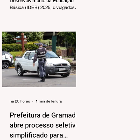
Desenvolvimento da Educação
Básica (IDEB) 2025, divulgados
nesta quarta-feira (06) pelo
Ministério da Educação, reforçam o
compromisso de Gramado com a
qualidade do ensino público. Os
dados mostram que as escolas da
rede municipal superaram tanto as
metas projetadas quanto as médias
nacionais em todas as etapas
avaliadas. Nos Anos Iniciais (1º ao
5º ano), o município ultrapassou a
meta nacional de 6,0 e ficou acima
da média brasileira (6,0), alcança
há 20 horas
1 min de leitura
Prefeitura de Gramado
abre processo seletivo
simplificado para