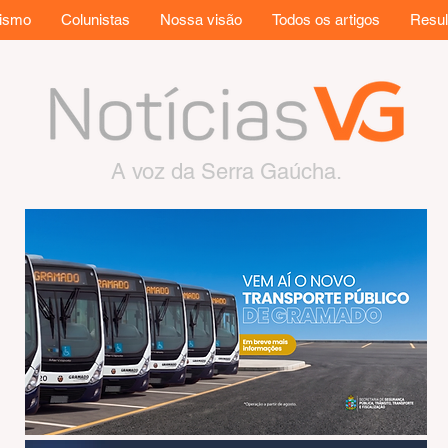
rismo
Colunistas
Nossa visão
Todos os artigos
Resul
A voz da Serra Gaúcha.