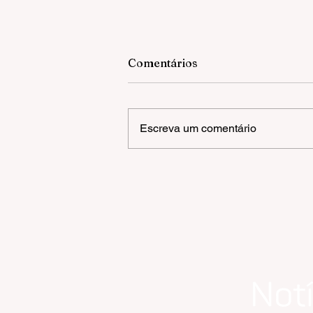
Comentários
Escreva um comentário
Prefeitura de Gramado abr
processo seletivo
simplificado para
orientadores de trânsito