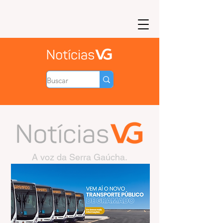
A voz da Serra Gaúcha.