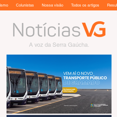
rismo
Colunistas
Nossa visão
Todos os artigos
Resul
A voz da Serra Gaúcha.