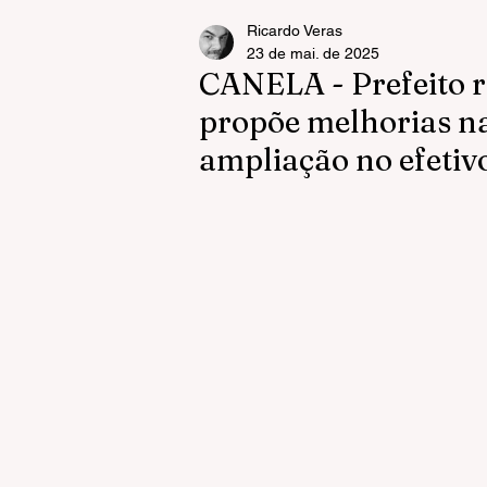
Ricardo Veras
23 de mai. de 2025
CANELA - Prefeito 
propõe melhorias n
ampliação no efetiv