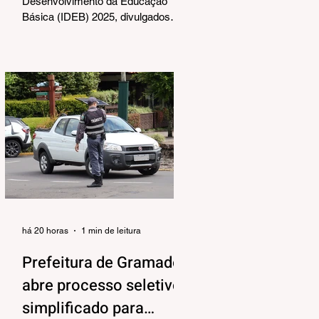
Desenvolvimento da Educação
Básica (IDEB) 2025, divulgados
nesta quarta-feira (06) pelo
Ministério da Educação, reforçam o
compromisso de Gramado com a
qualidade do ensino público. Os
dados mostram que as escolas da
rede municipal superaram tanto as
metas projetadas quanto as médias
nacionais em todas as etapas
avaliadas. Nos Anos Iniciais (1º ao
5º ano), o município ultrapassou a
meta nacional de 6,0 e ficou acima
da média brasileira (6,0), alcança
há 20 horas
1 min de leitura
Prefeitura de Gramado
abre processo seletivo
simplificado para