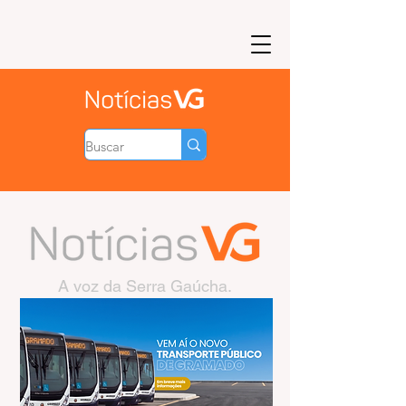
A voz da Serra Gaúcha.