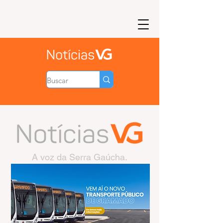
A voz da Serra Gaúcha.