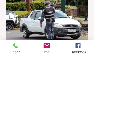
(06) pelo Ministério da Educação, reforçam
o compromisso de Gramado com a
qualidade do ensino público. Os dados
mostram que as escolas da rede
municipal superaram tanto as metas
projetadas quanto as médias nacionais em
todas as etapas avaliadas. Nos Anos
Iniciais (1º ao 5º ano), o município
Phone
Email
Facebook
ultrapassou a meta nacional de 6,0 e ficou
acima da média brasileira (6,0), alcança
há 8 horas
1 min de leitura
Prefeitura de Gramado abre
processo seletivo simplificado
para orientadores de trânsito
A Prefeitura Municipal de Gramado
publicou o Edital nº 27/2026, de abertura
de Processo Seletivo Simplificado para a
contratação temporária e formação de
cadastro de reserva para a função de