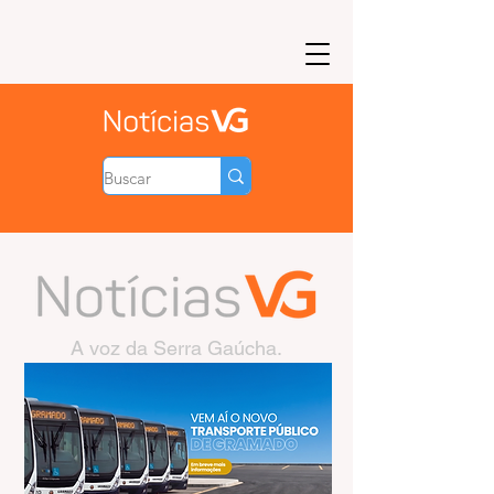
A voz da Serra Gaúcha.