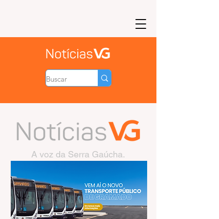
A voz da Serra Gaúcha.