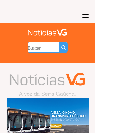
A voz da Serra Gaúcha.