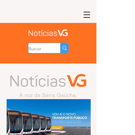
A voz da Serra Gaúcha.