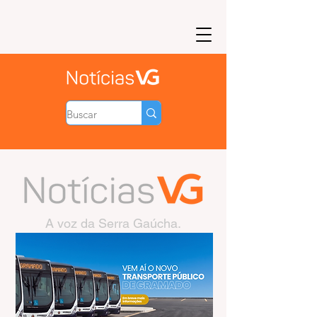
A voz da Serra Gaúcha.