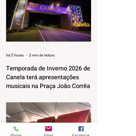
há 5 horas
2 min de leitura
Temporada de Inverno 2026 de
Canela terá apresentações
musicais na Praça João Corrêa
A Temporada de Inverno de Canela, além
da decoração iluminada e lúdica que já
está encantando moradores e visitantes,
também terá uma programação musical,
pensada pela Secretaria Municipal de
Turismo e Cultura para agradar aos mais
Phone
Email
Facebook