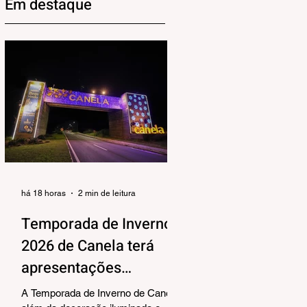
Em destaque
há 18 horas
2 min de leitura
Temporada de Inverno
2026 de Canela terá
apresentações
musicais na Praça João
A Temporada de Inverno de Canela,