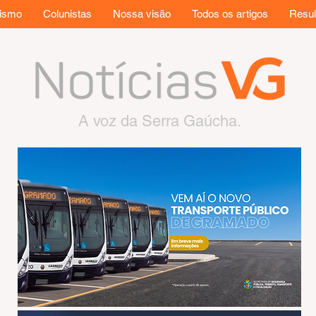
rismo
Colunistas
Nossa visão
Todos os artigos
Resul
A voz da Serra Gaúcha.