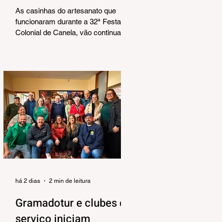
Corrêa
As casinhas do artesanato que
funcionaram durante a 32ª Festa
Colonial de Canela, vão continuar
abertas na Praça João Corrêa até o
dia 30 de agosto. De acordo com o
Departamento de Cultura, da
Secretaria Municipal de Turismo e
Cultura, a pedido dos próprios
artesãos, a estrutura seguirá
montada para aproveitar a
movimentação da cidade durante a
Temporada de Inverno, que também
contará com programação musical
no local. O funcionamento da
estrutura seguirá das 10h às 18h,
de qu
há 2 dias
2 min de leitura
Gramadotur e clubes de
serviço iniciam