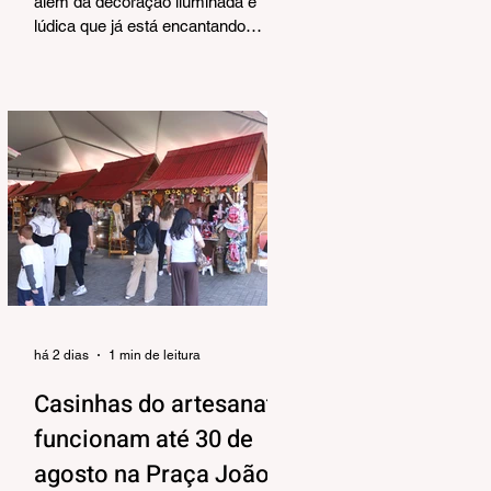
Corrêa
além da decoração iluminada e
lúdica que já está encantando
moradores e visitantes, também
terá uma programação musical,
pensada pela Secretaria Municipal
de Turismo e Cultura para agradar
aos mais variados públicos e trazer
uma atmosfera mais intimista para
a Praça João Corrêa, onde as
apresentações vão acontecer, tendo
o Centro de Atenção ao Turista e a
Feira de Artesanato como pano de
fundo. Os shows estão
programados para o período da tar
há 2 dias
1 min de leitura
Casinhas do artesanato
funcionam até 30 de
agosto na Praça João