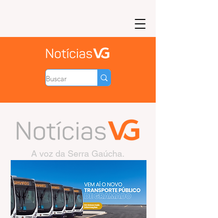
A voz da Serra Gaúcha.