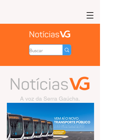
A voz da Serra Gaúcha.