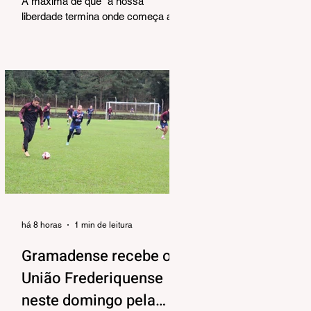
A máxima de que “a nossa
liberdade termina onde começa a do
outro” é velha conhecida de todos.
No entanto, parece que ela virou
apenas uma frase de efeito,
esquecida na pressa do dia a dia.
Precisamos, urgentemente,
resgatar esse conceito para nossas
reflexões e ensinamentos diários.
Afinal, viver em sociedade exige
muito mais do que apenas
compartilhar o mesmo espaço.
Exige o exercício constante do
reconhecimento e do respeito à
individuali
há 8 horas
1 min de leitura
Gramadense recebe o
União Frederiquense
neste domingo pela