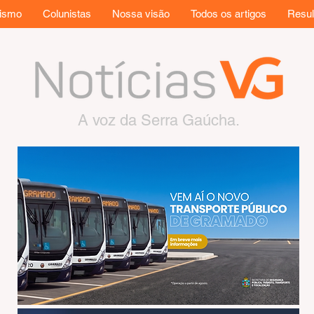
rismo
Colunistas
Nossa visão
Todos os artigos
Resul
A voz da Serra Gaúcha.