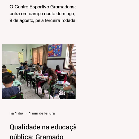
Série A2
O Centro Esportivo Gramadense
entra em campo neste domingo, dia
9 de agosto, pela terceira rodada do
Campeonato Gaúcho Série A2. A
partir das 15h, o Trem da Serra
recebe o União Frederiquense na
Vila Olímpica e conta com o apoio
do torcedor na busca pela segunda
vitória consecutiva na competição.
O Gramadense chega embalado
após conquistar seus primeiros três
pontos na Série A2. Na noite da
última quinta-feira, a equipe foi até
Passo Fundo e venceu o Gaúcho
por 1 a 0, na Aren
há 1 dia
1 min de leitura
Qualidade na educação
pública: Gramado