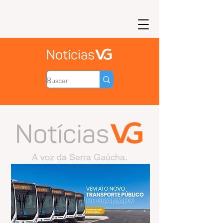
A voz da Serra Gaúcha.