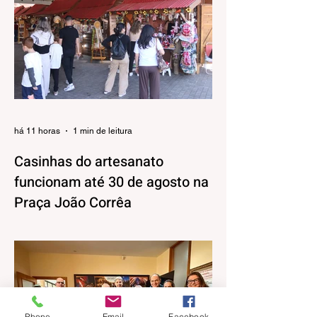
há 11 horas
1 min de leitura
Casinhas do artesanato
funcionam até 30 de agosto na
Praça João Corrêa
As casinhas do artesanato que
funcionaram durante a 32ª Festa Colonial
de Canela, vão continuar abertas na Praça
João Corrêa até o dia 30 de agosto. De
acordo com o Departamento de Cultura,
da Secretaria Municipal de Turismo e
Phone
Email
Facebook