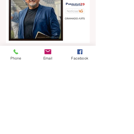
há 1 dia
2 min de leitura
Phone
Email
Facebook
ANDRÉ CASTILHOS | Onde
começa, ou termina a nossa
liberdade?
Direitos, Deveres. Gostos e Cores. A
máxima de que “a nossa liberdade termina
onde começa a do outro” é velha
conhecida de todos. No entanto, parece
que ela virou apenas uma frase de efeito,
esquecida na pressa do dia a dia.