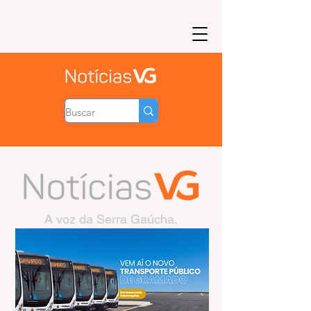
A voz da Serra Gaúcha.