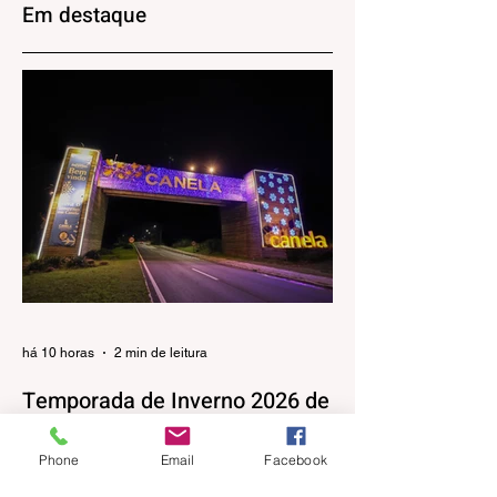
Juliana Faber
Em destaque
há 10 horas
2 min de leitura
Temporada de Inverno 2026 de
Canela terá apresentações
musicais na Praça João Corrêa
Phone
Email
Facebook