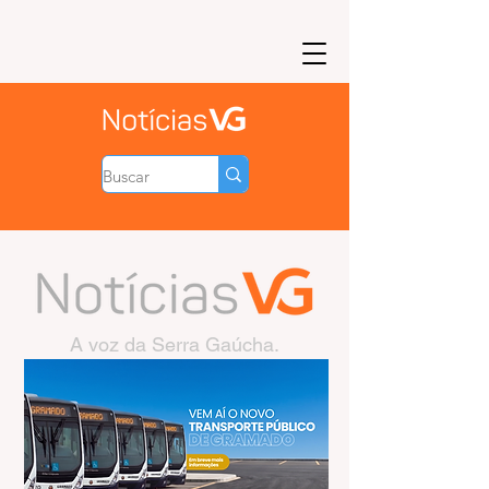
A voz da Serra Gaúcha.