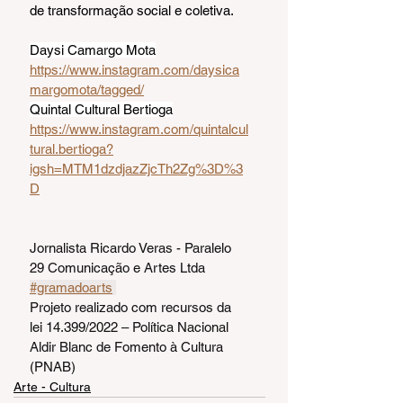
de transformação social e coletiva.
Daysi Camargo Mota
https://www.instagram.com/daysica
margomota/tagged/
Quintal Cultural Bertioga
https://www.instagram.com/quintalcul
tural.bertioga?
igsh=MTM1dzdjazZjcTh2Zg%3D%3
D
Jornalista Ricardo Veras - Paralelo 
29 Comunicação e Artes Ltda 
#gramadoarts
Projeto realizado com recursos da 
lei 14.399/2022 – Política Nacional 
Aldir Blanc de Fomento à Cultura 
(PNAB)
Arte - Cultura