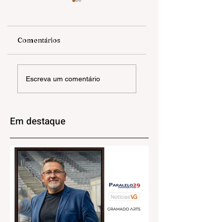
Comentários
EXPOSIÇÃO |
ANGELA OLIVEIR
Escreva um comentário
RAÍZES QUE
| Havia ali uma ca
PROSPERAM
triste
Em destaque