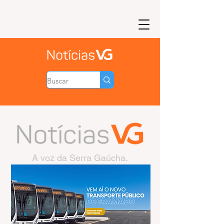
A voz da Serra Gaúcha.