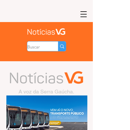
A voz da Serra Gaúcha.