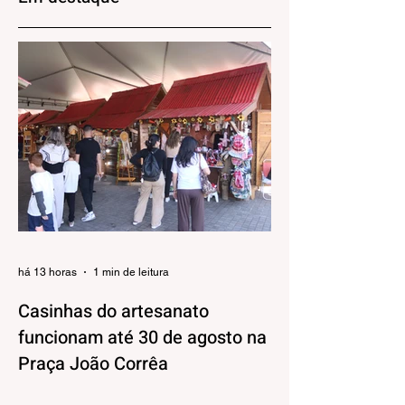
restaurantes
enoturismo
há 13 horas
1 min de leitura
Casinhas do artesanato
funcionam até 30 de agosto na
Praça João Corrêa
As casinhas do artesanato que