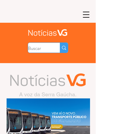
A voz da Serra Gaúcha.