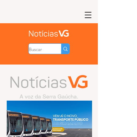
A voz da Serra Gaúcha.