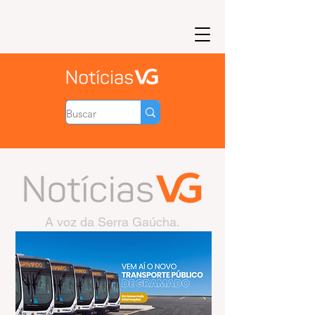
A voz da Serra Gaúcha.