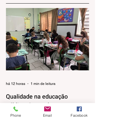
há 12 horas
1 min de leitura
Qualidade na educação
pública: Gramado apresenta
evolução no IDEB 2025
Phone
Email
Facebook
Os resultados do Índice de
Desenvolvimento da Educação Básica