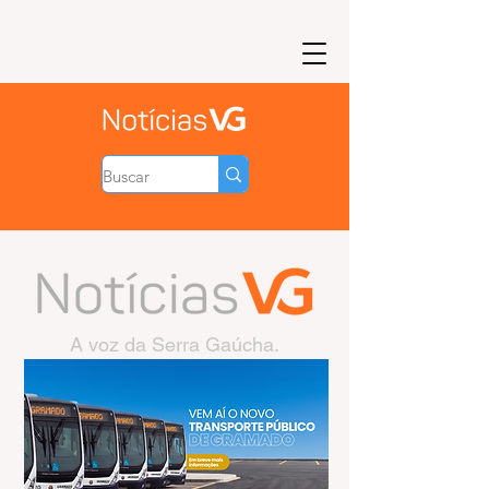
A voz da Serra Gaúcha.